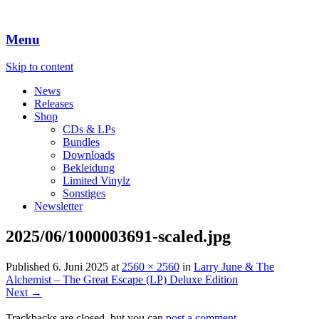
Menu
Skip to content
News
Releases
Shop
CDs & LPs
Bundles
Downloads
Bekleidung
Limited Vinylz
Sonstiges
Newsletter
2025/06/1000003691-scaled.jpg
Published
6. Juni 2025
at
2560 × 2560
in
Larry June & The
Alchemist – The Great Escape (LP) Deluxe Edition
Next →
Trackbacks are closed, but you can
post a comment
.