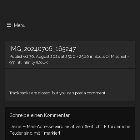
Menu
IMG_20240706_165247
Published
30. August 2024
at
2560 × 2560
in
Souls Of Mischief –
93′ Till Infinity (DoLP)
Trackbacks are closed, but you can
post a comment
.
Schreibe einen Kommentar
Deine E-Mail-Adresse wird nicht veröffentlicht.
Erforderliche
Felder sind mit
*
markiert