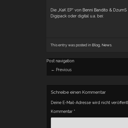
Die „KaK EP“ von
Benni Bandito
&
DzumS
Digipack oder digital u.a. bei:
This entry was posted in
Blog
,
News
.
Post navigation
←
Previous
Schreibe einen Kommentar
Deine E-Mail-Adresse wird nicht veröffentl
Kommentar
*