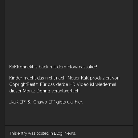
KaKKonnekt is back mit dem Flowmassaker!
Kinder macht das nicht nach. Neuer
KaK
produziert von
CoprightBeatz
. Für das derbe HD Video ist wiedermal
dieser
Moritz Döring
verantwortlich.
„KaK EP“ & „Chawo EP“ gibts u.a. hier:
This entry was posted in
Blog
,
News
.