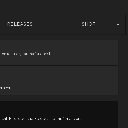
RELEASES
SHOP
n
Tonite – Polytrauma [Mixtape]
omment
.
icht.
Erforderliche Felder sind mit
*
markiert