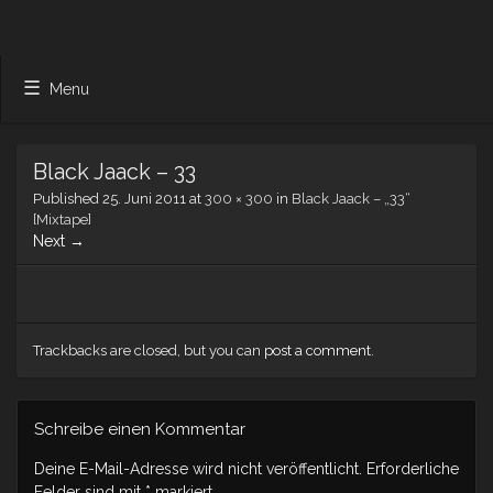
Menu
Black Jaack – 33
Published
25. Juni 2011
at
300 × 300
in
Black Jaack – „33“
[Mixtape]
Next →
Trackbacks are closed, but you can
post a comment
.
Schreibe einen Kommentar
Deine E-Mail-Adresse wird nicht veröffentlicht.
Erforderliche
Felder sind mit
*
markiert