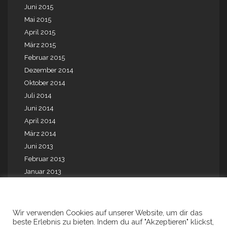
Juni 2015
Mai 2015
April 2015
März 2015
Februar 2015
Dezember 2014
Oktober 2014
Juli 2014
Juni 2014
April 2014
März 2014
Juni 2013
Februar 2013
Januar 2013
Mai 2012
August 2010
August 2009
Wir verwenden Cookies auf unserer Website, um dir das
beste Erlebnis zu bieten. Indem du auf "Akzeptieren" klickst,
Juli 2001