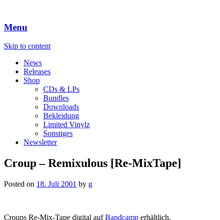
Menu
Skip to content
News
Releases
Shop
CDs & LPs
Bundles
Downloads
Bekleidung
Limited Vinylz
Sonstiges
Newsletter
Croup – Remixulous [Re-MixTape]
Posted on
18. Juli 2001
by
g
Croups Re-Mix-Tape digital auf
Bandcamp
erhältlich.