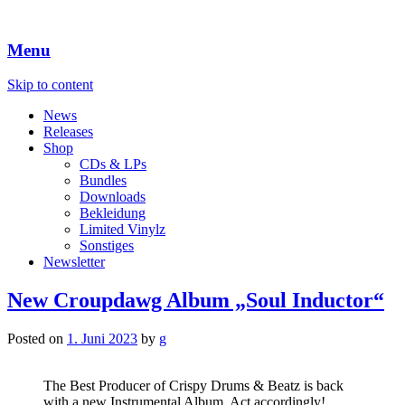
Menu
Skip to content
News
Releases
Shop
CDs & LPs
Bundles
Downloads
Bekleidung
Limited Vinylz
Sonstiges
Newsletter
New Croupdawg Album „Soul Inductor“
Posted on
1. Juni 2023
by
g
The Best Producer of Crispy Drums & Beatz is back
with a new Instrumental Album. Act accordingly!