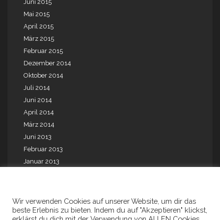
Juni 2015
Mai 2015
April 2015
März 2015
Februar 2015
Dezember 2014
Oktober 2014
Juli 2014
Juni 2014
April 2014
März 2014
Juni 2013
Februar 2013
Januar 2013
Mai 2012
August 2010
August 2009
Wir verwenden Cookies auf unserer Website, um dir das
beste Erlebnis zu bieten. Indem du auf "Akzeptieren" klickst,
Juli 2001
erklärst du dich mit der Verwendung von ALLEN Cookies