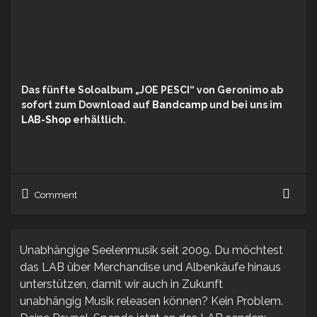
Das fünfte Soloalbum „JOE PESCI“ von Geronimo ab
sofort zum Download auf
Bandcamp
und bei uns im
LAB-Shop
erhältlich.
Gero
Comment
–
Joe
Pesci
(Alb
Unabhängige Seelenmusik seit 2009. Du möchtest
das LAB über Merchandise und Albenkäufe hinaus
unterstützen, damit wir auch in Zukunft
unabhängig Musik releasen können? Kein Problem.