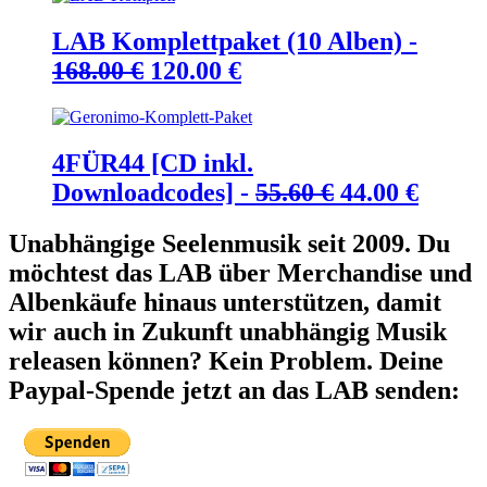
LAB Komplettpaket (10 Alben) -
Ursprünglicher
Aktueller
168.00
€
120.00
€
Preis
Preis
war:
ist:
168.00 €
120.00 €.
4FÜR44 [CD inkl.
Ursprünglic
Aktue
Downloadcodes] -
55.60
€
44.00
€
Preis
Preis
Unabhängige Seelenmusik seit 2009. Du
war:
ist:
möchtest das LAB über Merchandise und
55.60 €
44.00 
Albenkäufe hinaus unterstützen, damit
wir auch in Zukunft unabhängig Musik
releasen können? Kein Problem. Deine
Paypal-Spende jetzt an das LAB senden: